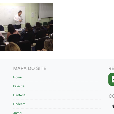
MAPA DO SITE
RE
Home
Filie-Se
Diretoria
C
Chácara
Jornal